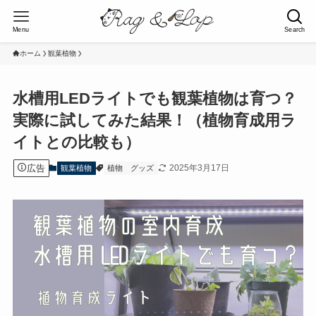
Menu
Search
ホーム
観葉植物
水槽用LEDライトでも観葉植物は育つ？
実際に試してみた結果！（植物育成用ラ
イトとの比較も）
広告
2025年3月17日
観葉植物
植物
グッズ