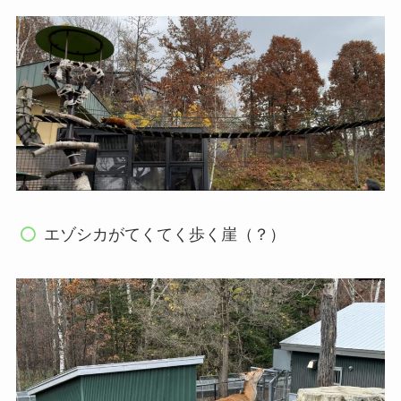
エゾシカがてくてく歩く崖（？）