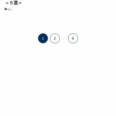
＜５選＞
ねこ
1
2
...
6