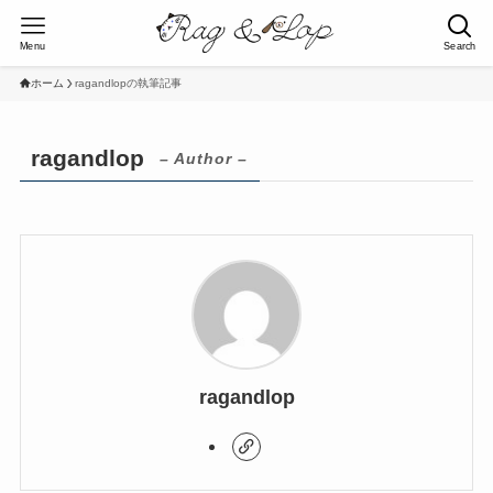
Menu
Search
ホーム
ragandlopの執筆記事
ragandlop
– Author –
ragandlop